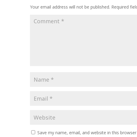
Your email address will not be published.
Required fie
Save my name, email, and website in this browser