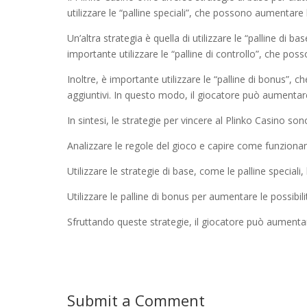
utilizzare le “palline speciali”, che possono aumentare 
Un’altra strategia è quella di utilizzare le “palline di 
importante utilizzare le “palline di controllo”, che poss
Inoltre, è importante utilizzare le “palline di bonus”, 
aggiuntivi. In questo modo, il giocatore può aumentare 
In sintesi, le strategie per vincere al Plinko Casino son
Analizzare le regole del gioco e capire come funzionan
Utilizzare le strategie di base, come le palline speciali, 
Utilizzare le palline di bonus per aumentare le possibili
Sfruttando queste strategie, il giocatore può aumentare 
Submit a Comment