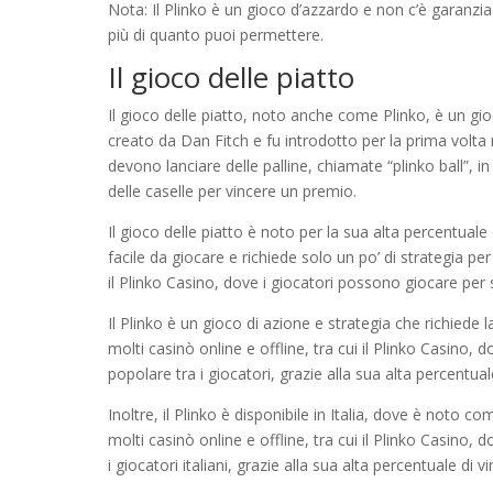
Nota: Il Plinko è un gioco d’azzardo e non c’è garanz
più di quanto puoi permettere.
Il gioco delle piatto
Il gioco delle piatto, noto anche come Plinko, è un gioc
creato da Dan Fitch e fu introdotto per la prima volta n
devono lanciare delle palline, chiamate “plinko ball”, 
delle caselle per vincere un premio.
Il gioco delle piatto è noto per la sua alta percentuale di
facile da giocare e richiede solo un po’ di strategia per 
il Plinko Casino, dove i giocatori possono giocare per s
Il Plinko è un gioco di azione e strategia che richiede l
molti casinò online e offline, tra cui il Plinko Casino, 
popolare tra i giocatori, grazie alla sua alta percentual
Inoltre, il Plinko è disponibile in Italia, dove è noto com
molti casinò online e offline, tra cui il Plinko Casino,
i giocatori italiani, grazie alla sua alta percentuale di v