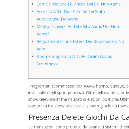
Come Prelevare Le Vincite Dai Siti Non Aams
Accesso A Siti Non Adm Se Sei Stato
Autoescluso Da Aams
Meglio Iscriversi An Este Sito Aams Um Non
Aams?
Regolamentazione Estera Dei Bookmakers No
Adm
Boomerang: Flaco A 150€ Dalam Bonus
Scommesse
I migliori siti scommesse non AAMS hanno, dunque, pal
invidiabile negli sport principali. Oltre agli eventi spo
show televisivi at the risultati di elezioni politiche. Ul
compresa tra show televisivi elizabeth giochi da tavolo
Presenza Delete Giochi Da C
Le transazioni sono protette da avanzati sistemi di crit