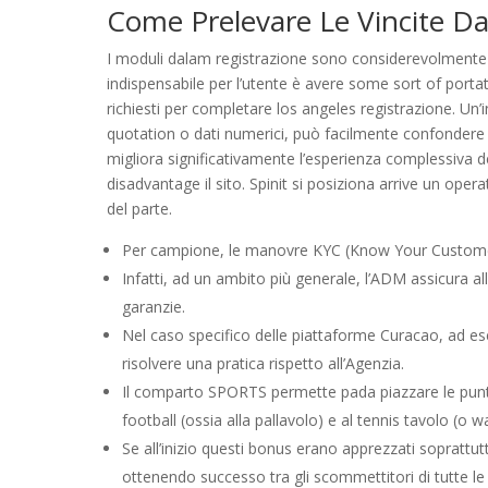
Come Prelevare Le Vincite Da
I moduli dalam registrazione sono considerevolment
indispensabile per l’utente è avere some sort of portat
richiesti per completare los angeles registrazione. Un’
quotation o dati numerici, può facilmente confondere g
migliora significativamente l’esperienza complessiva d
disadvantage il sito. Spinit si posiziona arrive un oper
del parte.
Per campione, le manovre KYC (Know Your Customer)
Infatti, ad un ambito più generale, l’ADM assicura a
garanzie.
Nel caso specifico delle piattaforme Curacao, ad 
risolvere una pratica rispetto all’Agenzia.
Il comparto SPORTS permette pada piazzare le puntate
football (ossia alla pallavolo) e al tennis tavolo (o 
Se all’inizio questi bonus erano apprezzati soprattut
ottenendo successo tra gli scommettitori di tutte le 