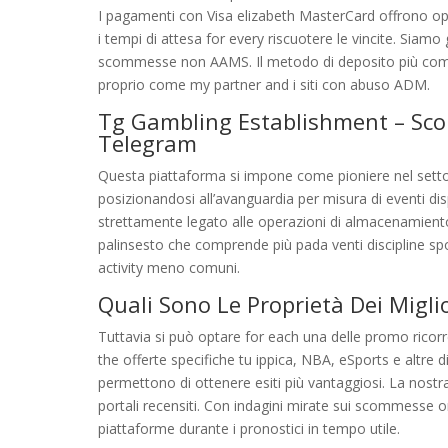
I pagamenti con Visa elizabeth MasterCard offrono opera
i tempi di attesa for every riscuotere le vincite. Siamo g
scommesse non AAMS. Il metodo di deposito più comun
proprio come my partner and i siti con abuso ADM.
Tg Gambling Establishment – Sc
Telegram
Questa piattaforma si impone come pioniere nel setto
posizionandosi all’avanguardia per misura di eventi disp
strettamente legato alle operazioni di almacenamiento
palinsesto che comprende più pada venti discipline spor
activity meno comuni.
Quali Sono Le Proprietà Dei Migl
Tuttavia si può optare for each una delle promo ricorr
the offerte specifiche tu ippica, NBA, eSports e altre dis
permettono di ottenere esiti più vantaggiosi. La nostra
portali recensiti. Con indagini mirate sui scommesse on
piattaforme durante i pronostici in tempo utile.