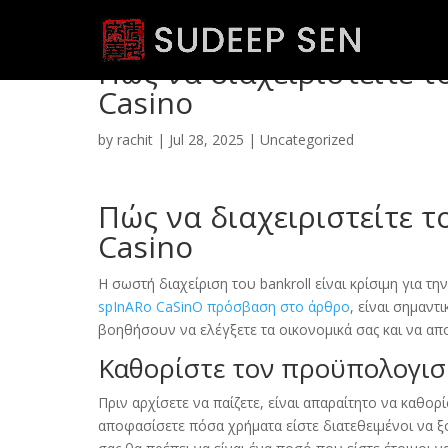
Πώς να διαχειριστείτε τ
Casino
by
rachit
|
Jul 28, 2025
|
Uncategorized
Πώς να διαχειριστείτε τ
Casino
Η σωστή διαχείριση του bankroll είναι κρίσιμη για την
spInARo CaSinO πρόσβαση στο άρθρο
, είναι σημαντ
βοηθήσουν να ελέγξετε τα οικονομικά σας και να απο
Καθορίστε τον προϋπολογισ
Πριν αρχίσετε να παίζετε, είναι απαραίτητο να καθο
αποφασίσετε πόσα χρήματα είστε διατεθειμένοι να 